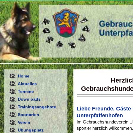
Home
Herzli
Aktuelles
Gebrauchshundev
Termine
Downloads
Trainingsangebote
Liebe Freunde, Gäste 
Sportarten
Unterpfaffenhofen
Im Gebrauchshundeverein Unt
Verein
sportler herzlich willkommen.
Übungsplatz