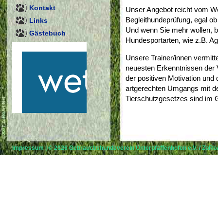
Kontakt
Unser Angebot reicht vom We
Begleithundeprüfung, egal ob
Links
Und wenn Sie mehr wollen, bi
Gästebuch
Hundesportarten, wie z.B. Agi
Unsere Trainer/innen vermitt
neuesten Erkenntnissen der 
der positiven Motivation und
artgerechten Umgangs mit d
Tierschutzgesetzes sind im G
Impressum
| © 2026
Gebrauchshundeverein Unterpfaffenhofen e.V.
/
ZoRoA