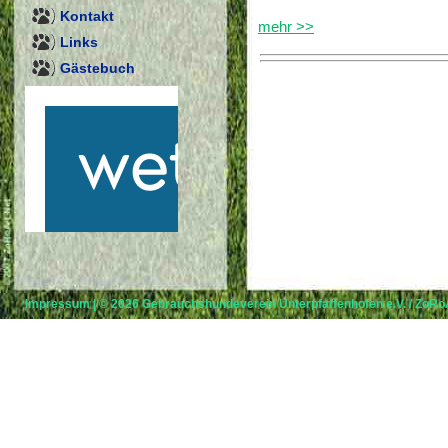
Kontakt
mehr >>
Links
Gästebuch
Impressum
| © 2026
Gebrauchshundeverein Unterpfaffenhofen e.V.
/
ZoRoA