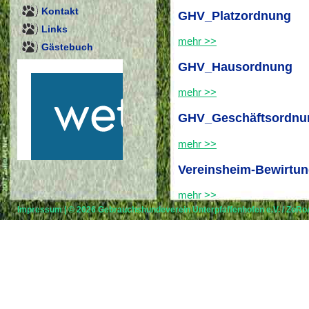
Kontakt
GHV_Platzordnung
Links
mehr >>
Gästebuch
GHV_Hausordnung
mehr >>
GHV_Geschäftsordnu
mehr >>
Vereinsheim-Bewirtun
mehr >>
Impressum
| © 2026
Gebrauchshundeverein Unterpfaffenhofen e.V.
/
ZoRoA
Weihnachtsfeierplanu
mehr >>
RO Parcourse
mehr >>