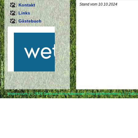
Stand vom 10.10.2024
Kontakt
Links
Gästebuch
Impressum
| © 2026
Gebrauchshundeverein Unterpfaffenhofen e.V.
/
ZoRoA