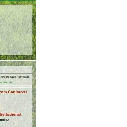
nft unsere neue Homepage
enhofen.de
vom Canicross
beitsdienst
ermine