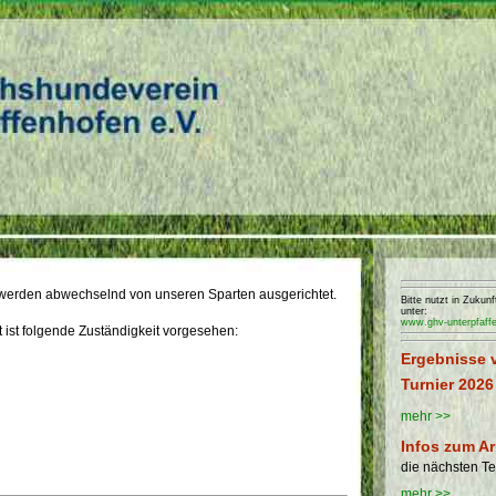
 werden abwechselnd von unseren Sparten ausgerichtet.
Bitte nutzt in Zuku
unter:
www.ghv-unterpfaff
t ist folgende Zuständigkeit vorgesehen:
Ergebnisse 
Turnier 2026
mehr >>
Infos zum Ar
die nächsten T
mehr >>