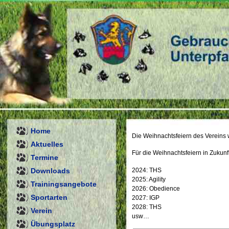
Home
Die Weihnachtsfeiern des Vereins
Aktuelles
Für die Weihnachtsfeiern in Zukunf
Termine
2024: THS
Downloads
2025: Agility
Trainingsangebote
2026: Obedience
Sportarten
2027: IGP
2028: THS
Verein
usw…
Übungsplatz