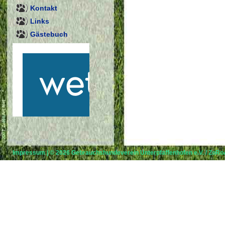
Kontakt
Links
Gästebuch
Impressum
| © 2026
Gebrauchshundeverein Unterpfaffenhofen e.V.
/
ZoRoA