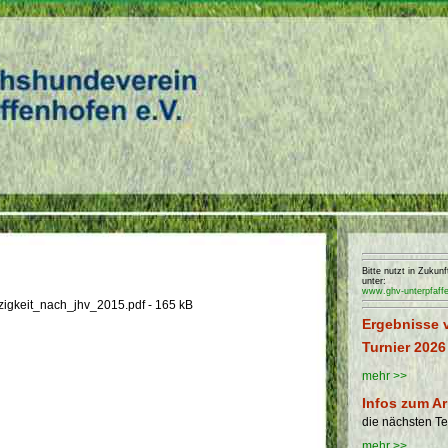
Bitte nutzt in Zuku
unter:
www.ghv-unterpfaff
igkeit_nach_jhv_2015.pdf - 165 kB
Ergebnisse 
Turnier 2026
mehr >>
Infos zum Ar
die nächsten T
mehr >>