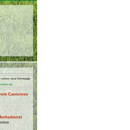
nft unsere neue Homepage
enhofen.de
vom Canicross
beitsdienst
ermine