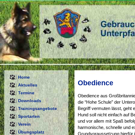
Home
Obedience
Aktuelles
Termine
Obedience aus Großbritannie
Downloads
die “Hohe Schule” der Untero
Trainingsangebote
Begriff vermuten lässt, geht e
Hund soll nicht einfach auf 
Sportarten
und vor allem mit Spaß befo
Verein
harmonische, schnelle und e
Übungsplatz
Grundvoraussetzung hierfür 