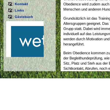
Kontakt
Obedience wird zudem auch au
Menschen und anderen Hund
Links
Gästebuch
Grundsätzlich ist das Traini
Altersgruppen geeignet. Das 
Grupp statt. Dabei wird imme
individuell auf das Leistun
werden durch Motivation und 
herangeführt.
Beim Obedience kommen zu
der Begleithundeprüfung, wie
Sitz, Platz und Steh aus de
Sichtkontakt, Abrufen, noch 
Vorausschicken, Apportieren
hinzu. Weiterhin werden zum
Distanzkontrolle ausgeführt,
Besitzer eine Reihe von Posit
ohne sich dabei von der Stel
Bei offenen Obedience-Wettb
Größe, Rasse oder Abstammu