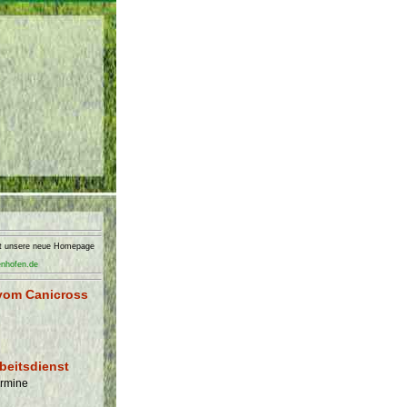
nft unsere neue Homepage
enhofen.de
vom Canicross
beitsdienst
ermine