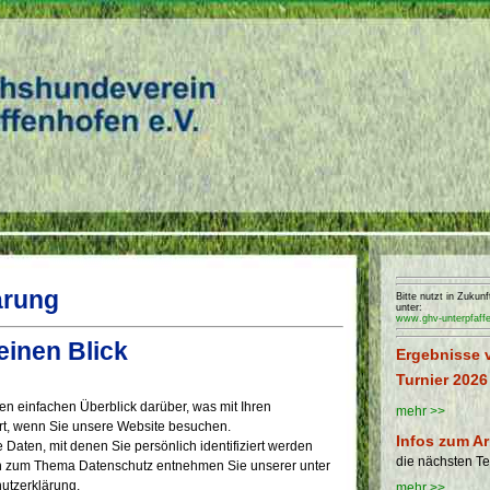
ärung
Bitte nutzt in Zuku
unter:
www.ghv-unterpfaff
einen Blick
Ergebnisse 
Turnier 2026
n einfachen Überblick darüber, was mit Ihren
mehr >>
t, wenn Sie unsere Website besuchen.
Infos zum Ar
Daten, mit denen Sie persönlich identifiziert werden
die nächsten T
en zum Thema Datenschutz entnehmen Sie unserer unter
utzerklärung.
mehr >>