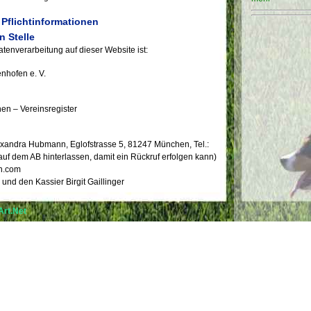
 Pflichtinformationen
n Stelle
Datenverarbeitung auf dieser Website ist:
nhofen e. V.
en – Vereinsregister
lexandra Hubmann, Eglofstrasse 5, 81247 München, Tel.:
 auf dem AB hinterlassen, damit ein Rückruf erfolgen kann)
en.com
und den Kassier Birgit Gaillinger
rliche oder juristische Person, die allein oder gemeinsam
rt.Net
ittel der Verarbeitung von personenbezogenen Daten (z.
ntscheidet.
 zur Datenverarbeitung
ind nur mit Ihrer ausdrücklichen Einwilligung möglich.
nwilligung jederzeit widerrufen. Dazu reicht eine formlose
Rechtmäßigkeit der bis zum Widerruf erfolgten
rruf unberührt.