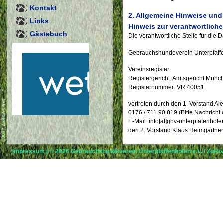
Kontakt
2. Allgemeine Hinweise und
Links
Hinweis zur verantwortliche
Gästebuch
Die verantwortliche Stelle für die 
Gebrauchshundeverein Unterpfaffe
Vereinsregister:
Registergericht: Amtsgericht Münch
Registernummer: VR 40051
vertreten durch den 1. Vorstand A
0176 / 711 90 819 (Bitte Nachricht
E-Mail: info[at]ghv-unterpfafenhof
den 2. Vorstand Klaus Heimgärtner 
Verantwortliche Stelle ist die natü
Impressum
| © 2026
Gebrauchshundeverein Unterpfaffenhofen e.V.
/
ZoRoA
mit anderen über die Zwecke und M
B. Namen, E-Mail-Adressen etc.) e
Widerruf Ihrer Einwilligung
Viele Datenverarbeitungsvorgänge s
Sie können eine bereits erteilte Ei
Mitteilung per E-Mail an uns. Die 
Datenverarbeitung bleibt vom Wide